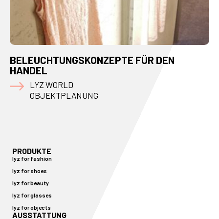
BELEUCHTUNGSKONZEPTE FÜR DEN
HANDEL
LYZ WORLD
OBJEKTPLANUNG
PRODUKTE
lyz for fashion
lyz for shoes
lyz for beauty
lyz for glasses
lyz for objects
AUSSTATTUNG