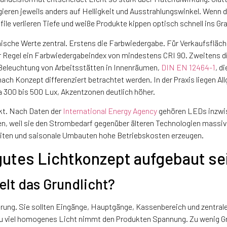
gieren jeweils anders auf Helligkeit und Ausstrahlungswinkel. Wenn 
ile verlieren Tiefe und weiße Produkte kippen optisch schnell ins Gra
hnische Werte zentral. Erstens die Farbwiedergabe. Für Verkaufsflä
er Regel ein Farbwiedergabeindex von mindestens CRI 90. Zweitens d
Beleuchtung von Arbeitsstätten in Innenräumen,
DIN EN 12464-1
, d
ach Konzept differenziert betrachtet werden. In der Praxis liegen 
 300 bis 500 Lux, Akzentzonen deutlich höher.
kt. Nach Daten der
International Energy Agency
gehören LEDs inzwi
, weil sie den Strombedarf gegenüber älteren Technologien massiv 
zeiten und saisonale Umbauten hohe Betriebskosten erzeugen.
 gutes Lichtkonzept aufgebaut se
elt das Grundlicht?
erung. Sie sollten Eingänge, Hauptgänge, Kassenbereich und zentral
 Zu viel homogenes Licht nimmt den Produkten Spannung. Zu wenig G