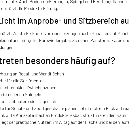
emente. Auch Bodenmarkierungen, Spiegel und Beratungsflächen sol
terstützt die Produkterklärung.
Licht im Anprobe- und Sitzbereich a
chätzt. Zu starke Spots von oben erzeugen harte Schatten auf Schuh
eleuchtung mit guter Farbwiedergabe. So sehen Passform, Farbe und 
idungen.
treten besonders häufig auf?
uchtung an Regal- und Wandflächen
rbe für alle Sortimente
te mit dunklen Zwischenzonen
eich oder an Spiegeln
son, Umbauten oder Tageslicht
für Schuh- und Sportgeschäfte planen, lohnt sich ein Blick auf rea
l. Gute Konzepte machen Produkte lesbar, strukturieren den Raum 
liegt der praktische Nutzen, im Alltag auf der Fläche und bei den la