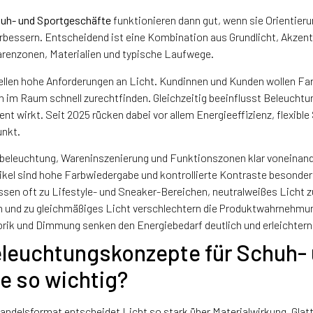
uh- und Sportgeschäfte
funktionieren dann gut, wenn sie Orientier
erbessern. Entscheidend ist eine Kombination aus Grundlicht, Akzen
renzonen, Materialien und typische Laufwege.
llen hohe Anforderungen an Licht. Kundinnen und Kunden wollen Far
ch im Raum schnell zurechtfinden. Gleichzeitig beeinflusst Beleucht
ent wirkt. Seit 2025 rücken dabei vor allem Energieeffizienz, flexibl
unkt.
dbeleuchtung, Wareninszenierung und Funktionszonen klar voneinand
kel sind hohe Farbwiedergabe und kontrollierte Kontraste besonder
sen oft zu Lifestyle- und Sneaker-Bereichen, neutralweißes Licht
n und zu gleichmäßiges Licht verschlechtern die Produktwahrnehmu
k und Dimmung senken den Energiebedarf deutlich und erleichtern
leuchtungskonzepte für Schuh-
e so wichtig?
ndelsformat entscheidet Licht so stark über Materialwirkung. Glat