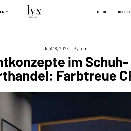
EN
BLOG
REFERE
Juni 18, 2026
By
tom
htkonzepte im Schuh-
thandel: Farbtreue C