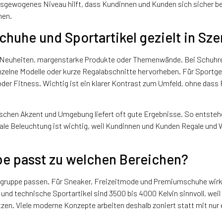
 ausgewogenes Niveau hilft, dass Kundinnen und Kunden sich sicher 
hen.
chuhe und Sportartikel gezielt in Sz
uf Neuheiten, margenstarke Produkte oder Themenwände. Bei Schuhre
inzelne Modelle oder kurze Regalabschnitte hervorheben. Für Sportge
er Fitness. Wichtig ist ein klarer Kontrast zum Umfeld, ohne dass 
ischen Akzent und Umgebung liefert oft gute Ergebnisse. So entsteh
ale Beleuchtung ist wichtig, weil Kundinnen und Kunden Regale und 
be passt zu welchen Bereichen?
engruppe passen. Für Sneaker, Freizeitmode und Premiumschuhe wirk
und technische Sportartikel sind 3500 bis 4000 Kelvin sinnvoll, weil
zen. Viele moderne Konzepte arbeiten deshalb zoniert statt mit nur 