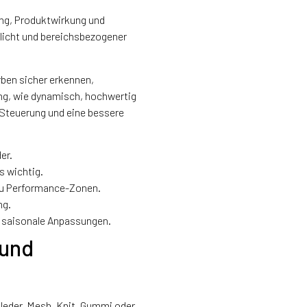
ung, Produktwirkung und
tlicht und bereichsbezogener
ben sicher erkennen,
ung, wie dynamisch, hochwertig
e Steuerung und eine bessere
er.
s wichtig.
 zu Performance-Zonen.
ng.
 saisonale Anpassungen.
 und
tleder, Mesh, Knit, Gummi oder