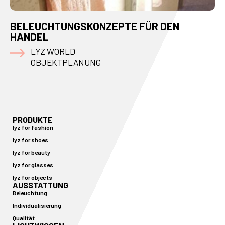
BELEUCHTUNGSKONZEPTE FÜR DEN
HANDEL
LYZ WORLD
OBJEKTPLANUNG
PRODUKTE
lyz for fashion
lyz for shoes
lyz for beauty
lyz for glasses
lyz for objects
AUSSTATTUNG
Beleuchtung
Individualisierung
Qualität