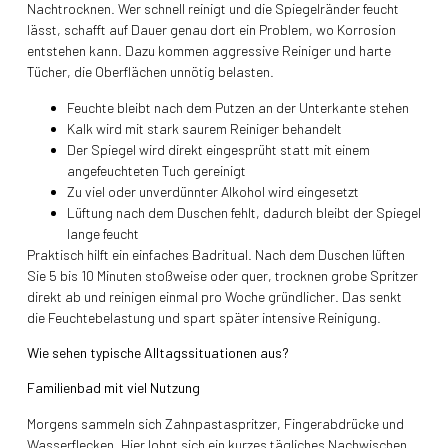
Nachtrocknen. Wer schnell reinigt und die Spiegelränder feucht
lässt, schafft auf Dauer genau dort ein Problem, wo Korrosion
entstehen kann. Dazu kommen aggressive Reiniger und harte
Tücher, die Oberflächen unnötig belasten.
Feuchte bleibt nach dem Putzen an der Unterkante stehen
Kalk wird mit stark saurem Reiniger behandelt
Der Spiegel wird direkt eingesprüht statt mit einem
angefeuchteten Tuch gereinigt
Zu viel oder unverdünnter Alkohol wird eingesetzt
Lüftung nach dem Duschen fehlt, dadurch bleibt der Spiegel
lange feucht
Praktisch hilft ein einfaches Badritual. Nach dem Duschen lüften
Sie 5 bis 10 Minuten stoßweise oder quer, trocknen grobe Spritzer
direkt ab und reinigen einmal pro Woche gründlicher. Das senkt
die Feuchtebelastung und spart später intensive Reinigung.
Wie sehen typische Alltagssituationen aus?
Familienbad mit viel Nutzung
Morgens sammeln sich Zahnpastaspritzer, Fingerabdrücke und
Wasserflecken. Hier lohnt sich ein kurzes tägliches Nachwischen