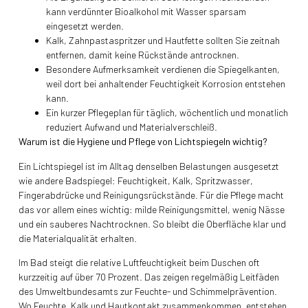
kann verdünnter Bioalkohol mit Wasser sparsam
eingesetzt werden.
Kalk, Zahnpastaspritzer und Hautfette sollten Sie zeitnah
entfernen, damit keine Rückstände antrocknen.
Besondere Aufmerksamkeit verdienen die Spiegelkanten,
weil dort bei anhaltender Feuchtigkeit Korrosion entstehen
kann.
Ein kurzer Pflegeplan für täglich, wöchentlich und monatlich
reduziert Aufwand und Materialverschleiß.
Warum ist die Hygiene und Pflege von Lichtspiegeln wichtig?
Ein Lichtspiegel ist im Alltag denselben Belastungen ausgesetzt
wie andere Badspiegel: Feuchtigkeit, Kalk, Spritzwasser,
Fingerabdrücke und Reinigungsrückstände. Für die Pflege macht
das vor allem eines wichtig: milde Reinigungsmittel, wenig Nässe
und ein sauberes Nachtrocknen. So bleibt die Oberfläche klar und
die Materialqualität erhalten.
Im Bad steigt die relative Luftfeuchtigkeit beim Duschen oft
kurzzeitig auf über 70 Prozent. Das zeigen regelmäßig Leitfäden
des Umweltbundesamts zur Feuchte- und Schimmelprävention.
Wo Feuchte, Kalk und Hautkontakt zusammenkommen, entstehen