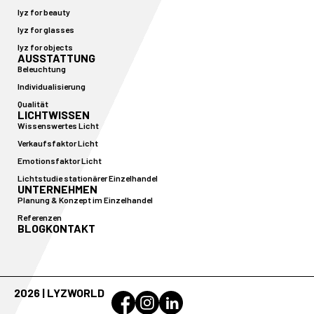
lyz for beauty
lyz for glasses
lyz for objects
AUSSTATTUNG
Beleuchtung
Individualisierung
Qualität
LICHTWISSEN
Wissenswertes Licht
Verkaufsfaktor Licht
Emotionsfaktor Licht
Lichtstudie stationärer Einzelhandel
UNTERNEHMEN
Planung & Konzept im Einzelhandel
Referenzen
BLOG
KONTAKT
2026 | LYZWORLD