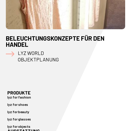
BELEUCHTUNGSKONZEPTE FÜR DEN
HANDEL
LYZ WORLD
OBJEKTPLANUNG
PRODUKTE
lyz for fashion
lyz for shoes
lyz for beauty
lyz for glasses
lyz for objects
AUSSTATTUNG