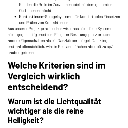
Kunden die Brille im Zusammenspiel mit dem gesamten
Outfit sehen möchten
Kontaktlinsen-Spiegelsysteme:
für komfortables Einsetzen
und Prüfen von Kontaktlinsen
Aus unserer Projektpraxis sehen wir, dass sich diese Systeme
nicht gegenseitig ersetzen. Ein guter Beratungsplatz braucht
andere Eigenschaften als ein Ganzkörperspiegel. Das klingt
erstmal offensichtlich, wird in Bestandsflächen aber oft zu spät
sauber getrennt.
Welche Kriterien sind im
Vergleich wirklich
entscheidend?
Warum ist die Lichtqualität
wichtiger als die reine
Helligkeit?