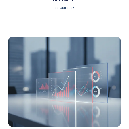
22. Juli 2026