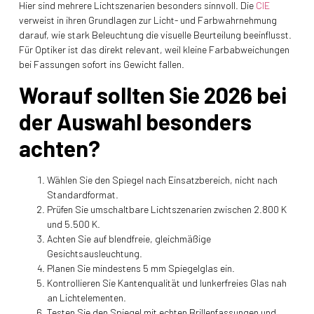
Hier sind mehrere Lichtszenarien besonders sinnvoll. Die
CIE
verweist in ihren Grundlagen zur Licht- und Farbwahrnehmung
darauf, wie stark Beleuchtung die visuelle Beurteilung beeinflusst.
Für Optiker ist das direkt relevant, weil kleine Farbabweichungen
bei Fassungen sofort ins Gewicht fallen.
Worauf sollten Sie 2026 bei
der Auswahl besonders
achten?
Wählen Sie den Spiegel nach Einsatzbereich, nicht nach
Standardformat.
Prüfen Sie umschaltbare Lichtszenarien zwischen 2.800 K
und 5.500 K.
Achten Sie auf blendfreie, gleichmäßige
Gesichtsausleuchtung.
Planen Sie mindestens 5 mm Spiegelglas ein.
Kontrollieren Sie Kantenqualität und lunkerfreies Glas nah
an Lichtelementen.
Testen Sie den Spiegel mit echten Brillenfassungen und