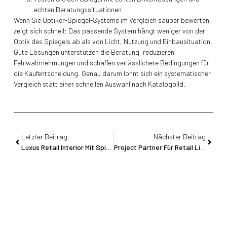
echten Beratungssituationen.
Wenn Sie Optiker-Spiegel-Systeme im Vergleich sauber bewerten,
zeigt sich schnell: Das passende System hängt weniger von der
Optik des Spiegels ab als von Licht, Nutzung und Einbausituation.
Gute Lösungen unterstützen die Beratung, reduzieren
Fehlwahrnehmungen und schaffen verlässlichere Bedingungen für
die Kaufentscheidung. Genau darum lohnt sich ein systematischer
Vergleich statt einer schnellen Auswahl nach Katalogbild.
Letzter Beitrag
Nächster Beitrag
Luxus Retail Interior Mit Spiegeln Planen: So Geht’s
Project Partner Für Retail Light Mirror Rollouts Finden