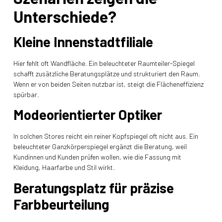
Unterschiede?
Kleine Innenstadtfiliale
Hier fehlt oft Wandfläche. Ein beleuchteter Raumteiler-Spiegel
schafft zusätzliche Beratungsplätze und strukturiert den Raum.
Wenn er von beiden Seiten nutzbar ist, steigt die Flächeneffizienz
spürbar.
Modeorientierter Optiker
In solchen Stores reicht ein reiner Kopfspiegel oft nicht aus. Ein
beleuchteter Ganzkörperspiegel ergänzt die Beratung, weil
Kundinnen und Kunden prüfen wollen, wie die Fassung mit
Kleidung, Haarfarbe und Stil wirkt.
Beratungsplatz für präzise
Farbbeurteilung