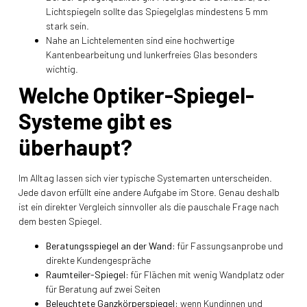
Lichtspiegeln sollte das Spiegelglas mindestens 5 mm
stark sein.
Nahe an Lichtelementen sind eine hochwertige
Kantenbearbeitung und lunkerfreies Glas besonders
wichtig.
Welche Optiker-Spiegel-
Systeme gibt es
überhaupt?
Im Alltag lassen sich vier typische Systemarten unterscheiden.
Jede davon erfüllt eine andere Aufgabe im Store. Genau deshalb
ist ein direkter Vergleich sinnvoller als die pauschale Frage nach
dem besten Spiegel.
Beratungsspiegel an der Wand:
für Fassungsanprobe und
direkte Kundengespräche
Raumteiler-Spiegel:
für Flächen mit wenig Wandplatz oder
für Beratung auf zwei Seiten
Beleuchtete Ganzkörperspiegel:
wenn Kundinnen und