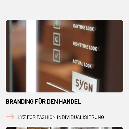
BRANDING FÜR DEN HANDEL
LYZ FOR FASHION INDIVIDUALISIERUNG