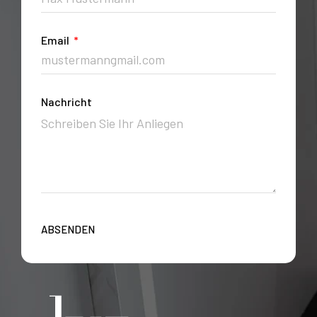
Email
Nachricht
ABSENDEN