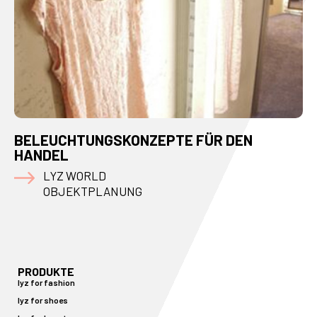
BELEUCHTUNGSKONZEPTE FÜR DEN
HANDEL
LYZ WORLD
OBJEKTPLANUNG
PRODUKTE
lyz for fashion
lyz for shoes