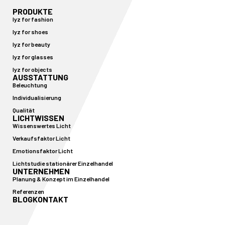
PRODUKTE
lyz for fashion
lyz for shoes
lyz for beauty
lyz for glasses
lyz for objects
AUSSTATTUNG
Beleuchtung
Individualisierung
Qualität
LICHTWISSEN
Wissenswertes Licht
Verkaufsfaktor Licht
Emotionsfaktor Licht
Lichtstudie stationärer Einzelhandel
UNTERNEHMEN
Planung & Konzept im Einzelhandel
Referenzen
BLOG
KONTAKT