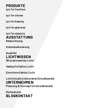
PRODUKTE
lyz for fashion
lyz for shoes
lyz for beauty
lyz for glasses
lyz for objects
AUSSTATTUNG
Beleuchtung
Individualisierung
Qualität
LICHTWISSEN
Wissenswertes Licht
Verkaufsfaktor Licht
Emotionsfaktor Licht
Lichtstudie stationärer Einzelhandel
UNTERNEHMEN
Planung & Konzept im Einzelhandel
Referenzen
BLOG
KONTAKT